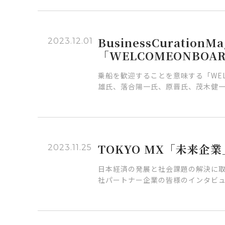
BusinessCurationMa
2023.12.01
「WELCOMEONBOA
乗船を歓迎することを意味する「WELO
雄氏、落合陽一氏、原晋氏、茂木健一
TOKYO MX「未来企業
2023.11.25
日本経済の発展と社会課題の解決に取
社パートナー企業の皆様のインタビ