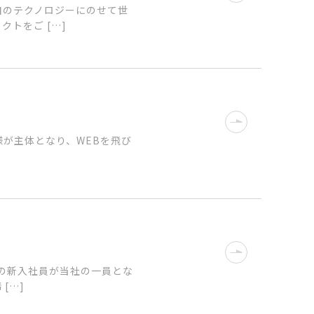
自のテクノロジーにのせて世
トをご […]
様が主体となり、WEBを飛び
名の新入社員が当社の一員とな
[…]