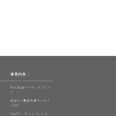
事業内容
BtoC総合マーケットプレイ
ス
総合EC+集客支援サービス
+CMS
BtoBマーケットプレイス