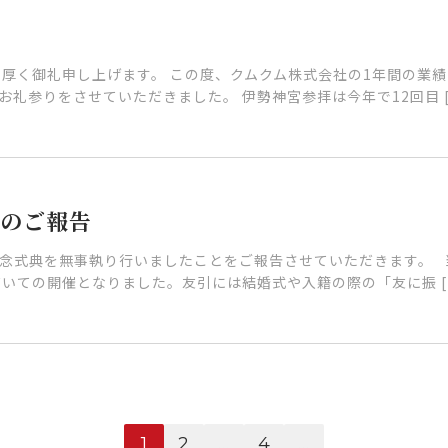
厚く御礼申し上げます。 この度、クムクム株式会社の1年間の業績の
お礼参りをさせていただきました。 伊勢神宮参拝は今年で12回目 [
のご報告
記念式典を無事執り行いましたことをご報告させていただきます。
だいての開催となりました。友引には結婚式や入籍の際の「友に振 [
1
2
…
4
...