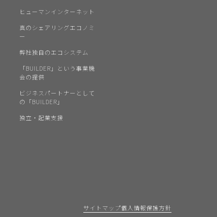
ヒューマンインターネット
真のシェアリングエコノミ
ー
弊社独自のエコシステム
「BUILDER」という事業機
会の提供
ビジネスパートナーとして
の「BUILDER」
独立・起業支援
サイトマップ
個人情報保護方針