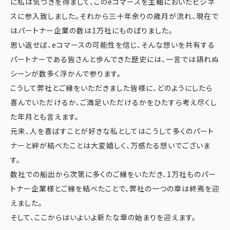
に私は気づきを得まして、このeコマースを主軸においたビジネ
スに参入致しました。それから三十年余りの歳月が流れ、現在で
はパートナー企業の数は1万社にものぼりました。
思い返せば、eコマースの可能性を信じ、そんな想いを共有する
パートナーである皆さんと歩んできた歴史には、一言では語れぬ
シーンが数多く浮かんで参ります。
こうして弊社とご縁をいただきました皆様に、どのようにしたら
喜んでいただけるか、ご満足いただけるかをひたすら考え尽くし
た年月とも言えます。
元来、人を喜ばすことが好きな私としてはこうして多くのパート
ナーと絆が結べたことは大変嬉しく、万感たる想いでございま
す。
数社での船出から次第に多くのご縁をいただき、1万社ものパー
トナー企業様とご縁を結べたことで、弊社の一つの章は終焉を迎
えました。
そして、ここからはいよいよ新たな章の始まりを迎えます。