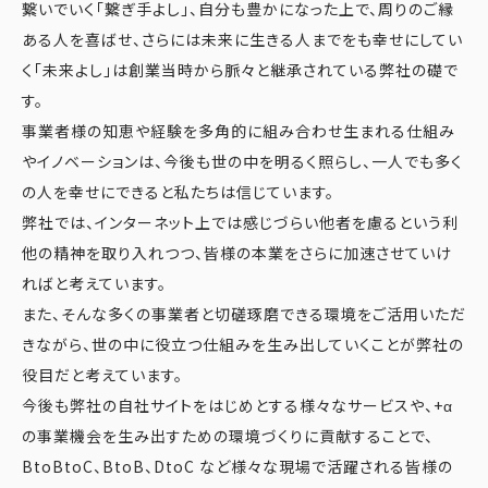
繋いでいく「繋ぎ手よし」、自分も豊かになった上で、周りのご縁
ある人を喜ばせ、さらには未来に生きる人までをも幸せにしてい
く「未来よし」は創業当時から脈々と継承されている弊社の礎で
す。
事業者様の知恵や経験を多角的に組み合わせ生まれる仕組み
やイノベーションは、今後も世の中を明るく照らし、一人でも多く
の人を幸せにできると私たちは信じています。
弊社では、インターネット上では感じづらい他者を慮るという利
他の精神を取り入れつつ、皆様の本業をさらに加速させていけ
ればと考えています。
また、そんな多くの事業者と切磋琢磨できる環境をご活用いただ
きながら、世の中に役立つ仕組みを生み出していくことが弊社の
役目だと考えています。
今後も弊社の自社サイトをはじめとする様々なサービスや、+α
の事業機会を生み出すための環境づくりに貢献することで、
BtoBtoC、BtoB、DtoC など様々な現場で活躍される皆様の