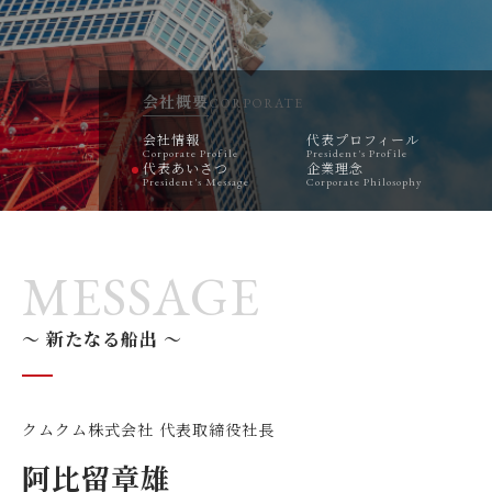
会社概要
CORPORATE
会社情報
代表プロフィール
Corporate Profile
President's Profile
代表あいさつ
企業理念
President's Message
Corporate Philosophy
MESSAGE
～ 新たなる船出 ～
クムクム株式会社 代表取締役社長
阿比留章雄