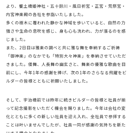
より、饗土橋姫神社・五十鈴川・風日祈宮・正宮・荒祭宮・
内宮神楽殿の各社を参詣いたしました。
多くの樹木に覆われた静かな神域を歩いていると、自然の力
強さや生命の息吹を感じ、身も心も洗われ、力が漲るのを感
じました。
また、2日目は雅楽の調べと共に雅な舞を奉納するご祈祷
「御神楽」のなかでも「特別大々神楽」を奉納させていただ
きました。倭舞、人長舞の幽玄さと、舞楽の優雅な歌曲を目
前にし、今年1年の感謝を捧げ、次の1年のさらなる飛躍をビ
ルダーの皆様とともに祈願いたしました。
そして、宇治橋前では昨年に続きビルダーの皆様と社員が揃
って記念撮影をいただく機会を賜りました。今年は会社の変
化とともに多くの新しい社員を迎え入れ、全社員で参拝する
ことは叶いませんでしたが、社員一同が感謝の気持ちを新た
にする機会となりました。