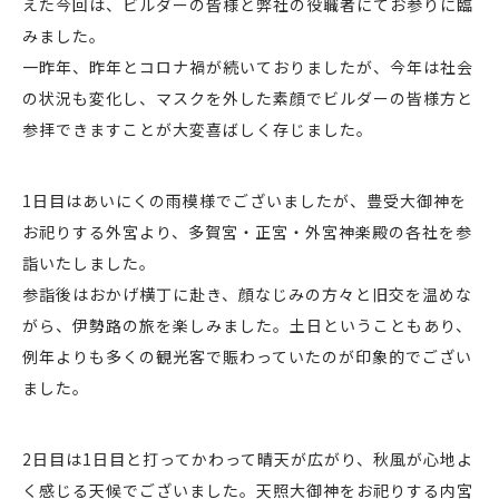
えた今回は、ビルダーの皆様と弊社の役職者にてお参りに臨
みました。
一昨年、昨年とコロナ禍が続いておりましたが、今年は社会
の状況も変化し、マスクを外した素顔でビルダーの皆様方と
参拝できますことが大変喜ばしく存じました。
1日目はあいにくの雨模様でございましたが、豊受大御神を
お祀りする外宮より、多賀宮・正宮・外宮神楽殿の各社を参
詣いたしました。
参詣後はおかげ横丁に赴き、顔なじみの方々と旧交を温めな
がら、伊勢路の旅を楽しみました。土日ということもあり、
例年よりも多くの観光客で賑わっていたのが印象的でござい
ました。
2日目は1日目と打ってかわって晴天が広がり、秋風が心地よ
く感じる天候でございました。天照大御神をお祀りする内宮